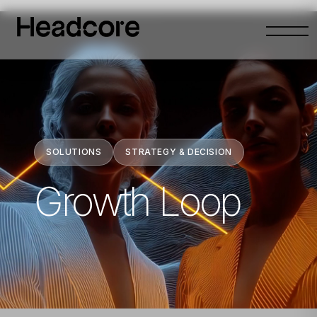
Abrir
menu
SOLUTIONS
STRATEGY & DECISION
Growth Loop