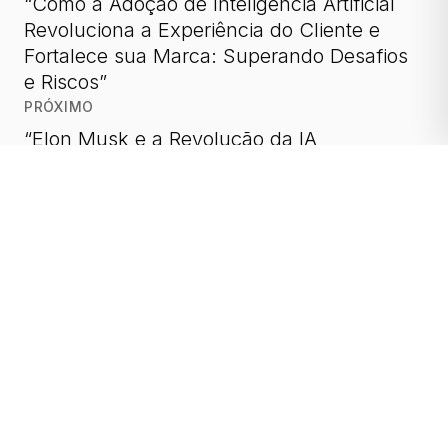
“Como a Adoção de Inteligência Artificial
Revoluciona a Experiência do Cliente e
Fortalece sua Marca: Superando Desafios
e Riscos”
PRÓXIMO
“Elon Musk e a Revolução da IA
Generativa: Como a Teoria do Pico de
Dados Está Transformando o Futuro da
Tecnologia”
Posts Relacionados