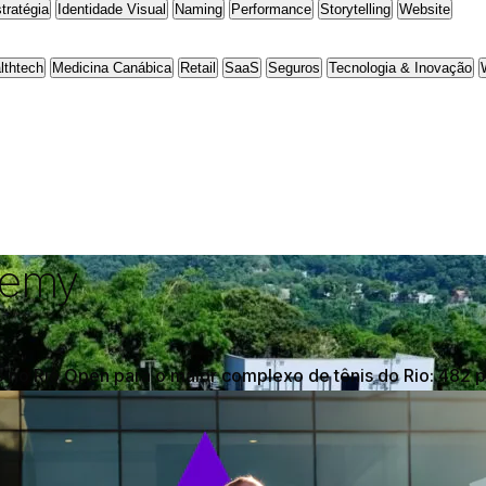
tratégia
Identidade Visual
Naming
Performance
Storytelling
Website
lthtech
Medicina Canábica
Retail
SaaS
Seguros
Tecnologia & Inovação
demy
no Rio Open para o maior complexo de tênis do Rio: 482 p