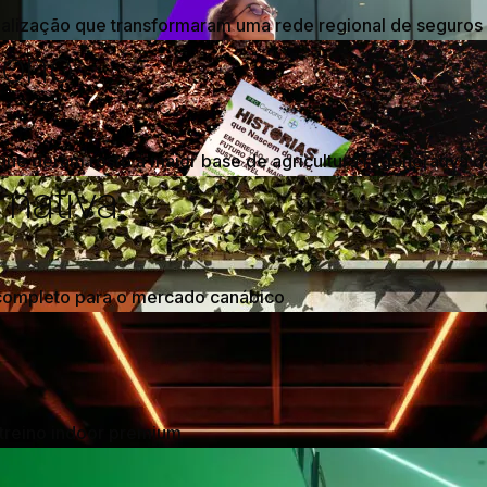
alização que transformaram uma rede regional de seguros 
bono
ue deram rosto à maior base de agricultura regenerativa d
rnativa
completo para o mercado canábico
treino indoor premium