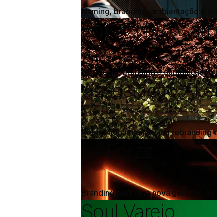
Naming, branding, ambientação e sin
Bayer | Pro Car
Estratégia, branding e comunicação q
Associação Alte
Reposicionamento e um rebranding 
Le Forzz
Branding para uma nova geração de 
Soul Varejo