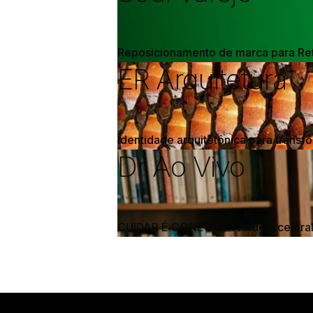
Reposicionamento de marca para Reta
ER Arquitetura
Identidade arquitetônica para trans
Dr Ao Vivo
CUIDAR É CONECTAR A ideia central 