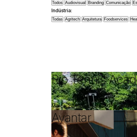
Todos
Audiovisual
Branding
Comunicação
Es
Indústria:
Todas
Agritech
Arquitetura
Foodservices
Hea
Rio Tennis Aca
Marca, comunicação 360º e ativação 
Avantar