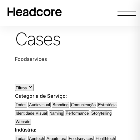
Abrir
menu
Cases
Foodservices
Filtros
Categoria de Serviço:
Todos
Audiovisual
Branding
Comunicação
Estratégia
Identidade Visual
Naming
Performance
Storytelling
Website
Indústria:
Todas
Agritech
Arquitetura
Foodservices
Healthtech