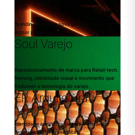
Branding para uma nova geração de treino
indoor premium
Soul Varejo
Reposicionamento de marca para Retail-tech.
Naming, identidade visual e movimento que
traduzem a tecnologia do varejo.
ER Arquitetura
Identidade arquitetônica para transformar
experiências gastronômicas