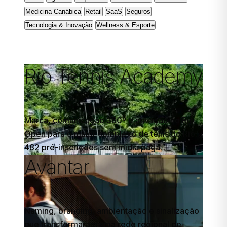
Medicina Canábica
Retail
SaaS
Seguros
Tecnologia & Inovação
Wellness & Esporte
Rio Tennis Academy
Marca, comunicação 360º e ativação no Rio
Open para o maior complexo de tênis do Rio:
482 pré-inscrições sem mídia paga.
Avantar
Naming, branding, ambientação e sinalização
que transformaram uma rede regional de