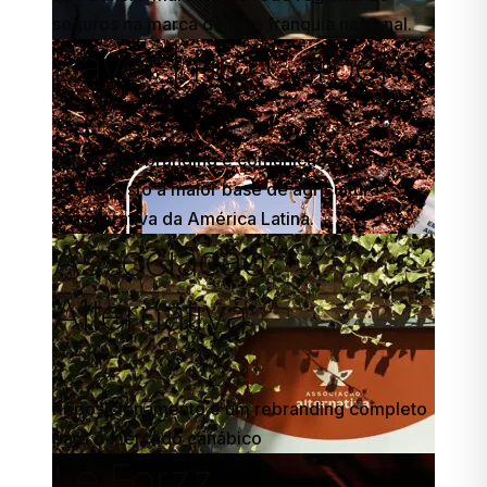
seguros na marca de uma franquia nacional.
Bayer | Pro Carbono
Estratégia, branding e comunicação que
deram rosto à maior base de agricultura
regenerativa da América Latina.
Associação
Alternativa
Reposicionamento e um rebranding completo
para o mercado canábico
Le Forzz